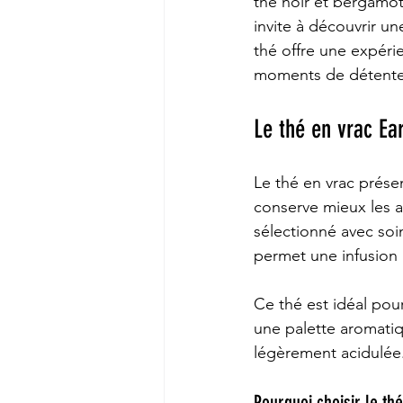
thé noir et bergamot
invite à découvrir un
thé offre une expéri
moments de détente
Le thé en vrac Ear
Le thé en vrac présen
conserve mieux les ar
sélectionné avec soin
permet une infusion 
Ce thé est idéal pour
une palette aromati
légèrement acidulée. 
Pourquoi choisir le thé