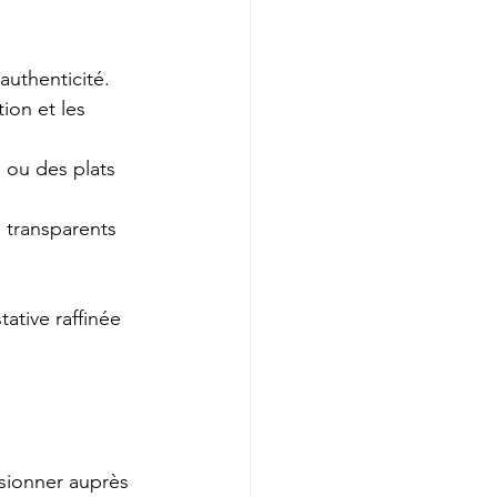
authenticité.
tion et les 
s ou des plats 
s transparents 
ative raffinée 
isionner auprès 