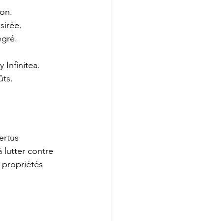
ion.
sirée.
égré.
Infinitea. 
ûts.
ertus 
 lutter contre 
 propriétés 