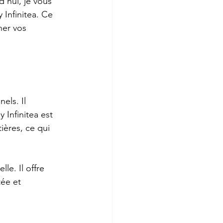
'hui, je vous 
 Infinitea. Ce 
ner vos 
els. Il 
 Infinitea est 
ières, ce qui 
e. Il offre 
ée et 