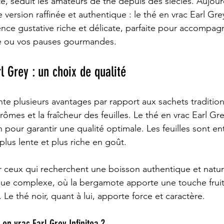
e, séduit les amateurs de thé depuis des siècles. Aujourd
e version raffinée et authentique : le thé en vrac Earl Grey
ence gustative riche et délicate, parfaite pour accompag
 ou vos pauses gourmandes.
l Grey : un choix de qualité
te plusieurs avantages par rapport aux sachets traditionn
ômes et la fraîcheur des feuilles. Le thé en vrac Earl Grey
 pour garantir une qualité optimale. Les feuilles sont ent
plus lente et plus riche en goût.
 ceux qui recherchent une boisson authentique et naturell
que complexe, où la bergamote apporte une touche fruit
Le thé noir, quant à lui, apporte force et caractère.
 en vrac Earl Grey Infinitea ?